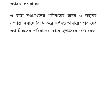
অর্থদণ্ড দেওয়া হয়।
এ ছাড়া দণ্ডপ্রাপ্তদের পরিবারের স্থাবর ও অস্থাবর
সম্পত্তি নিলামে বিক্রি করে অর্থদণ্ড আদায়ের পর সেই
অর্থ নিহতের পরিবারের কাছে হস্তান্তরের জন্য জেলা
প্রশাসককে প্রয়োজনীয় ব্যবস্থা গ্রহণের নির্দেশ
দিয়েছেন আদালত।
মামলার নথি ও স্বজনদের সূত্রে জানা যায়, ২০২১
সালের ২৬ জুন অনলাইন গেমের পাসওয়ার্ড
নেওয়াকে কেন্দ্র করে আবিরের সঙ্গে তার দুই বন্ধু
মুজাহিদ ও জুনাইদের বিরোধ সৃষ্টি হয়। এর জেরে
ওই দিন বাড়ি থেকে ডেকে নিয়ে আবিরকে শ্বাসরোধে
হত্যা করে মানিকদিয়া গ্রামের একটি পাটক্ষেতে হাত-
পা বেঁধে ফেলে রাখা হয়।