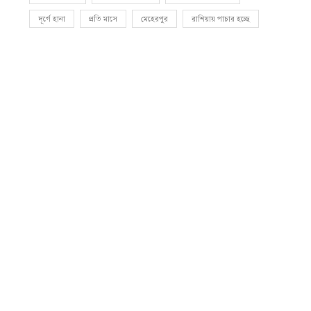
দূর্গে হানা
প্রতি মাসে
মেহেরপুর
রাশিয়ায় পাচার হচ্ছে