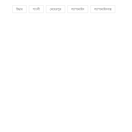
উদ্ধার
গাংনী
মেহেরপুর
ল্যান্ডমাইন
ল্যান্ডমাইনবক্স