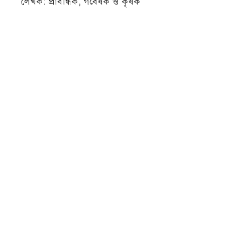
লেখক: প্রাবন্ধিক, গবেষক ও কৃষক