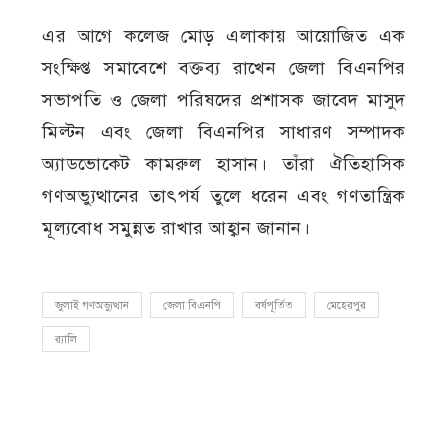
এর আগে কলেজ মোড় এলাকায় আয়োজিত এক
সংক্ষিপ্ত সমাবেশে বক্তব্য রাখেন জেলা বিএনপির
সভাপতি ও জেলা পরিষদের প্রশাসক জাবেদ মাসুদ
মিল্টন এবং জেলা বিএনপির সাধারণ সম্পাদক
অ্যাডভোকেট কামরুল হাসান। তাঁরা ঐতিহাসিক
গণঅভ্যুত্থানের তাৎপর্য তুলে ধরেন এবং গণতান্ত্রিক
মূল্যবোধ সমুন্নত রাখার আহ্বান জানান।
জুলাই গণঅভ্যুত্থান
জেলা বিএনপি
বর্ষপূর্তিত
মেহেরপুর
র‍্যালি