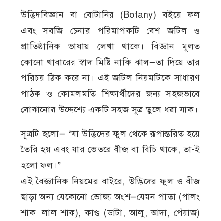
উদ্ভিদবিজ্ঞান বা বোটানির (Botany) বইয়ে ফল
এবং সবজি চেনার পরিমাপকটি বেশ জটিল ও
প্রাতিষ্ঠানিক ভাষায় লেখা থাকে। বিজ্ঞান মূলত
কোনো খাবারের স্বাদ মিষ্টি নাকি ঝাল—তা দিয়ে তার
পরিচয় ঠিক করে না। এই জটিল নিয়মটিকে সাধারণ
পাঠক ও কোমলমতি শিক্ষার্থীদের জন্য সহজভাবে
বোঝানোর উদ্দেশ্যে একটি সহজ সূত্র তুলে ধরা যাক।
সূত্রটি হলো— “যা উদ্ভিদের ফুল থেকে রূপান্তরিত হয়ে
তৈরি হয় এবং যার ভেতরে বীজ বা বিচি থাকে, তা-ই
হলো ফল।”
এই বৈজ্ঞানিক নিয়মের বাইরে, উদ্ভিদের ফুল ও বীজ
ছাড়া অন্য যেকোনো ভোজ্য অংশ—যেমন পাতা (পালং
শাক, লাল শাক), কাণ্ড (ডাটা, আলু, আদা, পেঁয়াজ)