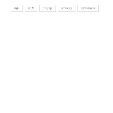
উদ্ধার
গাংনী
মেহেরপুর
ল্যান্ডমাইন
ল্যান্ডমাইনবক্স