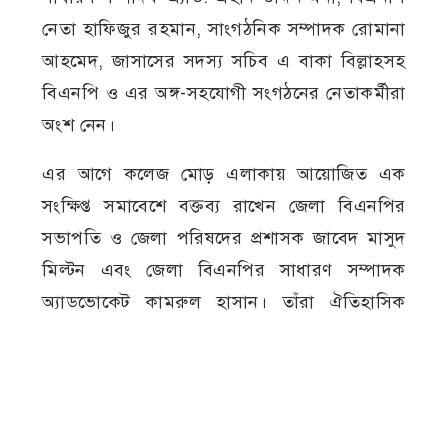
নেতা হাফিজুর রহমান, সাংগঠনিক সম্পাদক রোমানা
আহমেদ, জাসাসের সদস্য সচিব এ বাকা বিল্লাহসহ
বিএনপি ও এর অঙ্গ-সহযোগী সংগঠনের নেতাকর্মীরা
অংশ নেন।
এর আগে কলেজ মোড় এলাকায় আয়োজিত এক
সংক্ষিপ্ত সমাবেশে বক্তব্য রাখেন জেলা বিএনপির
সভাপতি ও জেলা পরিষদের প্রশাসক জাবেদ মাসুদ
মিল্টন এবং জেলা বিএনপির সাধারণ সম্পাদক
অ্যাডভোকেট কামরুল হাসান। তাঁরা ঐতিহাসিক
গণঅভ্যুত্থানের তাৎপর্য তুলে ধরেন এবং গণতান্ত্রিক
মূল্যবোধ সমুন্নত রাখার আহ্বান জানান।
জুলাই গণঅভ্যুত্থান
জেলা বিএনপি
বর্ষপূর্তিত
মেহেরপুর