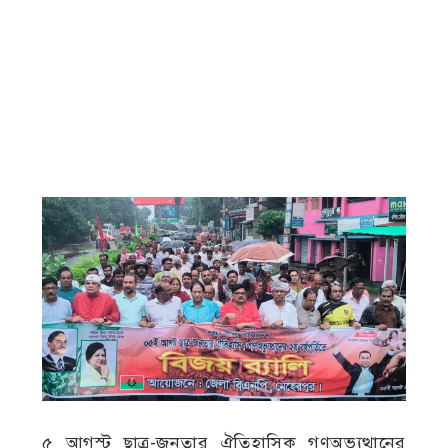
৫ আগস্ট ছাত্র-জনতার ঐতিহাসিক গণঅভ্যুত্থানের