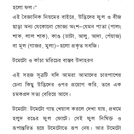
হলো ফল।”
এই বৈজ্ঞানিক নিয়মের বাইরে, উদ্ভিদের ফুল ও বীজ
ছাড়া অন্য যেকোনো ভোজ্য অংশ—যেমন পাতা (পালং
শাক, লাল শাক), কাণ্ড (ডাটা, আলু, আদা, পেঁয়াজ)
বা মূল (গাজর, মুলা)—হলো প্রকৃত সবজি।
টমেটো ও কাঁচা মরিচের বাস্তব উদাহরণ
এই সহজ সূত্রটি যদি আমরা আমাদের চারপাশের
চেনা কিছু উদ্ভিদের ওপর প্রয়োগ করি, তবে এক
চমকপ্রদ সত্য বেরিয়ে আসে।
টমেটো: টমেটো গাছ খেয়াল করলে দেখা যায়, প্রথমে
হলুদ রঙের ফুল ফোটে। সেই ফুল নিষিক্ত ও
রূপান্তরিত হয়ে টমেটোতে রূপ নেয়। আর টমেটো