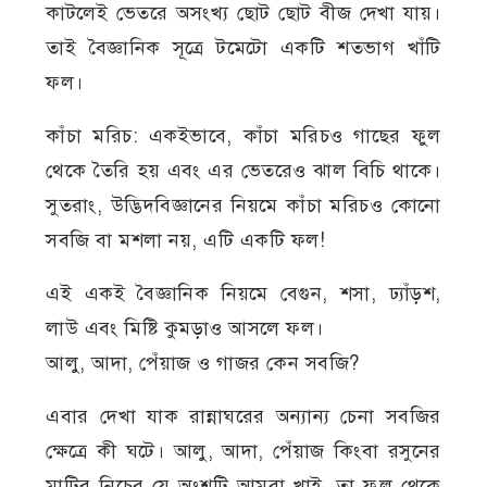
কাটলেই ভেতরে অসংখ্য ছোট ছোট বীজ দেখা যায়।
তাই বৈজ্ঞানিক সূত্রে টমেটো একটি শতভাগ খাঁটি
ফল।
কাঁচা মরিচ: একইভাবে, কাঁচা মরিচও গাছের ফুল
থেকে তৈরি হয় এবং এর ভেতরেও ঝাল বিচি থাকে।
সুতরাং, উদ্ভিদবিজ্ঞানের নিয়মে কাঁচা মরিচও কোনো
সবজি বা মশলা নয়, এটি একটি ফল!
এই একই বৈজ্ঞানিক নিয়মে বেগুন, শসা, ঢ্যাঁড়শ,
লাউ এবং মিষ্টি কুমড়াও আসলে ফল।
আলু, আদা, পেঁয়াজ ও গাজর কেন সবজি?
এবার দেখা যাক রান্নাঘরের অন্যান্য চেনা সবজির
ক্ষেত্রে কী ঘটে। আলু, আদা, পেঁয়াজ কিংবা রসুনের
মাটির নিচের যে অংশটি আমরা খাই, তা ফুল থেকে