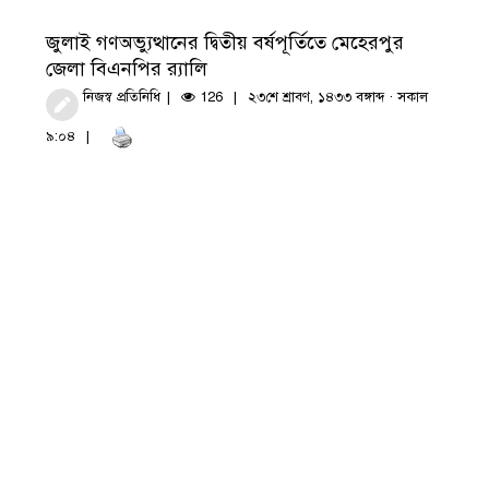
জুলাই গণঅভ্যুত্থানের দ্বিতীয় বর্ষপূর্তিতে মেহেরপুর
জেলা বিএনপির র‍্যালি
নিজস্ব প্রতিনিধি
126
২৩শে শ্রাবণ, ১৪৩৩ বঙ্গাব্দ · সকাল
৯:০৪