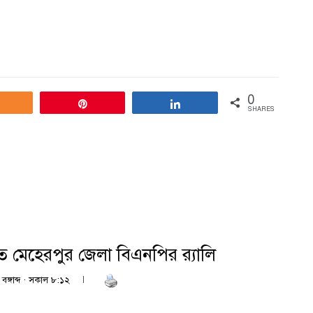
0
Share
Pin
Share
SHARES
তিতে মেহেরপুর জেলা বিএনপির র‍্যালি
বঙ্গাব্দ · সকাল ৮:১২