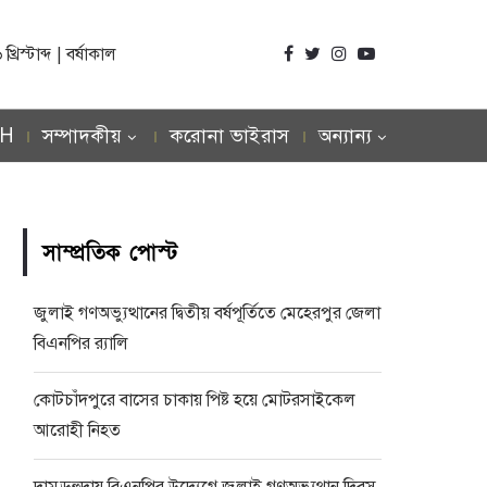
িস্টাব্দ | বর্ষাকাল
SH
সম্পাদকীয়
করোনা ভাইরাস
অন্যান্য
সাম্প্রতিক পোস্ট
জুলাই গণঅভ্যুত্থানের দ্বিতীয় বর্ষপূর্তিতে মেহেরপুর জেলা
বিএনপির র‍্যালি
কোটচাঁদপুরে বাসের চাকায় পিষ্ট হয়ে মোটরসাইকেল
আরোহী নিহত