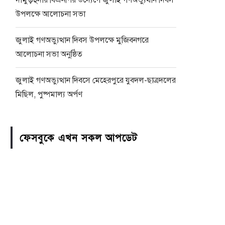
দামুড়হুদায় বিএনপির উদ্যেগে জুলাই গণঅভ্যুথান দিবস
উপলক্ষে আলোচনা সভা
জুলাই গণঅভ্যুত্থান দিবস উপলক্ষে মুজিবনগরে
আলোচনা সভা অনুষ্ঠিত
জুলাই গণঅভ্যুত্থান দিবসে মেহেরপুরে যুবদল-ছাত্রদলের
মিছিল, পুষ্পমাল্য অর্পণ
ফেসবুকে এখন সকল আপডেট