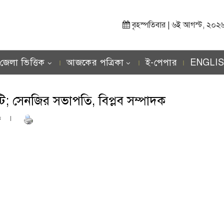
বৃহস্পতিবার | ৬ই আগস্ট, ২০২৬ খ্র
জেলা ভিত্তিক
আজকের পত্রিকা
ই-পেপার
ENGLI
টি; সেনজির সভাপতি, বিপ্লব সম্পাদক
ণ