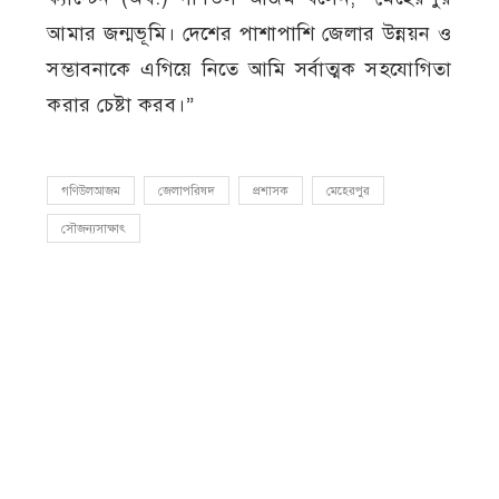
আমার জন্মভূমি। দেশের পাশাপাশি জেলার উন্নয়ন ও
সম্ভাবনাকে এগিয়ে নিতে আমি সর্বাত্মক সহযোগিতা
করার চেষ্টা করব।”
গণিউলআজম
জেলাপরিষদ
প্রশাসক
মেহেরপুর
সৌজন্যসাক্ষাৎ