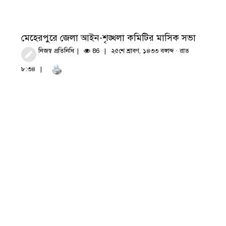
মেহেরপুরে জেলা আইন-শৃঙ্খলা কমিটির মাসিক সভা
নিজস্ব প্রতিনিধি
86
২৫শে শ্রাবণ, ১৪৩৩ বঙ্গাব্দ · রাত
৮:৩৪