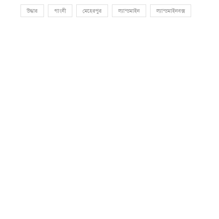
উদ্ধার
গাংনী
মেহেরপুর
ল্যান্ডমাইন
ল্যান্ডমাইনবক্স