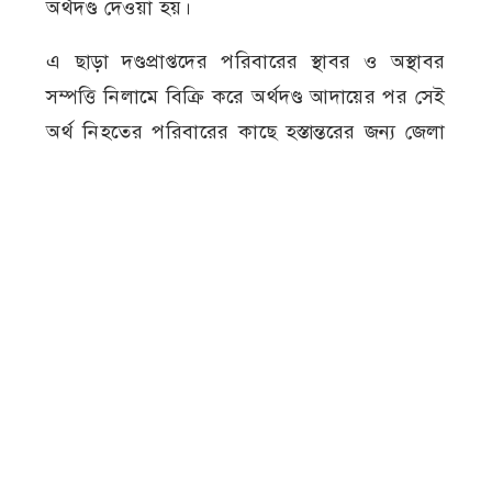
অর্থদণ্ড দেওয়া হয়।
এ ছাড়া দণ্ডপ্রাপ্তদের পরিবারের স্থাবর ও অস্থাবর
সম্পত্তি নিলামে বিক্রি করে অর্থদণ্ড আদায়ের পর সেই
অর্থ নিহতের পরিবারের কাছে হস্তান্তরের জন্য জেলা
প্রশাসককে প্রয়োজনীয় ব্যবস্থা গ্রহণের নির্দেশ
দিয়েছেন আদালত।
মামলার নথি ও স্বজনদের সূত্রে জানা যায়, ২০২১
সালের ২৬ জুন অনলাইন গেমের পাসওয়ার্ড
নেওয়াকে কেন্দ্র করে আবিরের সঙ্গে তার দুই বন্ধু
মুজাহিদ ও জুনাইদের বিরোধ সৃষ্টি হয়। এর জেরে
ওই দিন বাড়ি থেকে ডেকে নিয়ে আবিরকে শ্বাসরোধে
হত্যা করে মানিকদিয়া গ্রামের একটি পাটক্ষেতে হাত-
পা বেঁধে ফেলে রাখা হয়।