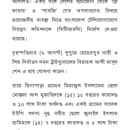
আদালত। একই সঙ্গে দেশের স্মার্টফোন থেকে ‘ফ্রি
ফায়ার’ ও ‘পাবজি’ গেম অপসারণের বিষয়ে
প্রয়োজনীয় ব্যবস্থা নিতে বাংলাদেশ টেলিযোগাযোগ
নিয়ন্ত্রণ কমিশনকে (বিটিআরসি) নির্দেশ দেওয়া
হয়েছে।
বৃহস্পতিবার (৬ আগস্ট) দুপুরে মেহেরপুর নারী ও
শিশু নির্যাতন দমন ট্রাইব্যুনালের বিচারক আলী মাসুদ
শেখ এ রায় ঘোষণা করেন।
রায়ে মিনাপাড়া গ্রামের মিরাজুল ইসলামের ছেলে
মোস্তফা আল মুজাহিদকে (১৫) ১০ বছরের কারাদণ্ড
ও ১০ লাখ টাকা অর্থদণ্ড এবং একই গ্রামের সাবেক
ইউপি সদস্য নুহু নবীর ছেলে জুনাইদ ইসলাম
হামিমকে (১৪) ৭ বছরের কারাদণ্ড ও ৫ লাখ টাকা