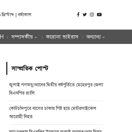
িস্টাব্দ | বর্ষাকাল
SH
সম্পাদকীয়
করোনা ভাইরাস
অন্যান্য
সাম্প্রতিক পোস্ট
জুলাই গণঅভ্যুত্থানের দ্বিতীয় বর্ষপূর্তিতে মেহেরপুর জেলা
বিএনপির র‍্যালি
কোটচাঁদপুরে বাসের চাকায় পিষ্ট হয়ে মোটরসাইকেল
আরোহী নিহত