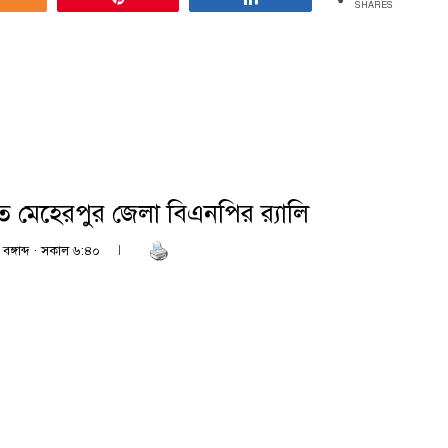
SHARES
তিতে মেহেরপুর জেলা বিএনপির র‍্যালি
বঙ্গাব্দ · সকাল ৬:৪০