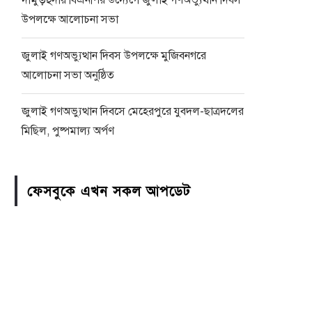
দামুড়হুদায় বিএনপির উদ্যেগে জুলাই গণঅভ্যুথান দিবস
উপলক্ষে আলোচনা সভা
জুলাই গণঅভ্যুত্থান দিবস উপলক্ষে মুজিবনগরে
আলোচনা সভা অনুষ্ঠিত
জুলাই গণঅভ্যুত্থান দিবসে মেহেরপুরে যুবদল-ছাত্রদলের
মিছিল, পুষ্পমাল্য অর্পণ
ফেসবুকে এখন সকল আপডেট