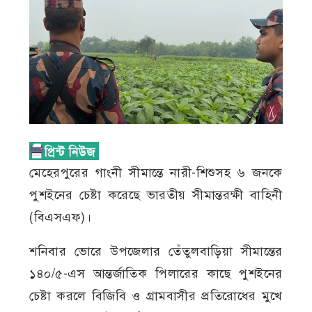
মেহেরপুরের গাংনী সীমান্তে নারী-শিশুসহ ৬ জনকে
পুশইনের চেষ্টা করেছে ভারতীয় সীমান্তরক্ষী বাহিনী
(বিএসএফ)।
শনিবার ভোরে উপজেলার তেঁতুলবাড়িয়া সীমান্তের
১৪০/৫-এস আন্তর্জাতিক পিলারের কাছে পুশইনের
চেষ্টা করলে বিজিবি ও গ্রামবাসীর প্রতিরোধের মুখে