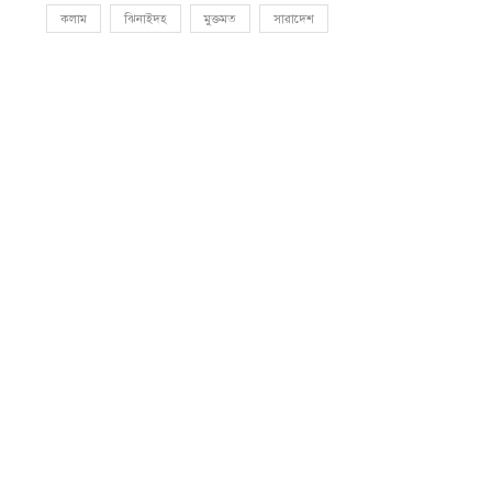
কলাম
ঝিনাইদহ
মুক্তমত
সারাদেশ