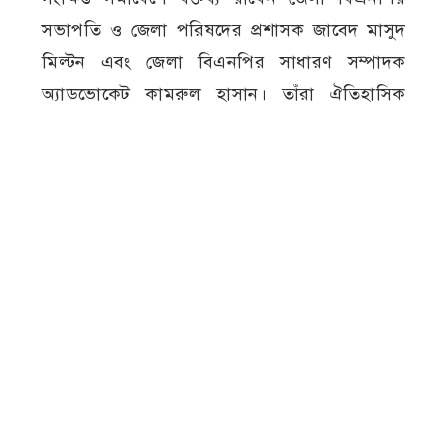
সভাপতি ও জেলা পরিষদের প্রশাসক জাবেদ মাসুদ
মিল্টন এবং জেলা বিএনপির সাধারণ সম্পাদক
অ্যাডভোকেট কামরুল হাসান। তাঁরা ঐতিহাসিক
গণঅভ্যুত্থানের তাৎপর্য তুলে ধরেন এবং গণতান্ত্রিক
মূল্যবোধ সমুন্নত রাখার আহ্বান জানান।
জুলাই গণঅভ্যুত্থান
জেলা বিএনপি
বর্ষপূর্তিত
মেহেরপুর
র‍্যালি