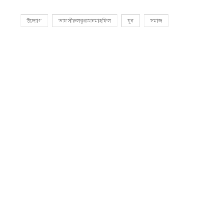
উদ্যোগ
তাফসীরুলকুরআনমাহফিল
যুব
সমাজ