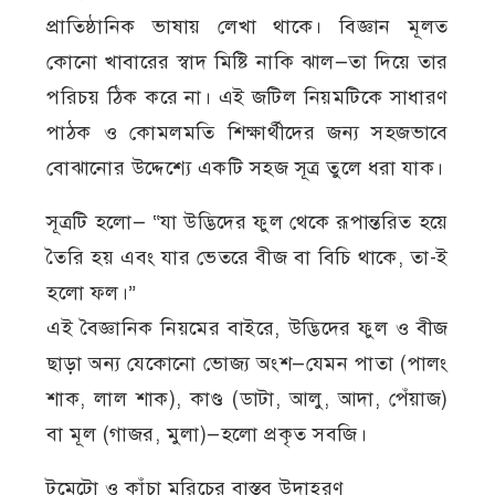
প্রাতিষ্ঠানিক ভাষায় লেখা থাকে। বিজ্ঞান মূলত
কোনো খাবারের স্বাদ মিষ্টি নাকি ঝাল—তা দিয়ে তার
পরিচয় ঠিক করে না। এই জটিল নিয়মটিকে সাধারণ
পাঠক ও কোমলমতি শিক্ষার্থীদের জন্য সহজভাবে
বোঝানোর উদ্দেশ্যে একটি সহজ সূত্র তুলে ধরা যাক।
সূত্রটি হলো— “যা উদ্ভিদের ফুল থেকে রূপান্তরিত হয়ে
তৈরি হয় এবং যার ভেতরে বীজ বা বিচি থাকে, তা-ই
হলো ফল।”
এই বৈজ্ঞানিক নিয়মের বাইরে, উদ্ভিদের ফুল ও বীজ
ছাড়া অন্য যেকোনো ভোজ্য অংশ—যেমন পাতা (পালং
শাক, লাল শাক), কাণ্ড (ডাটা, আলু, আদা, পেঁয়াজ)
বা মূল (গাজর, মুলা)—হলো প্রকৃত সবজি।
টমেটো ও কাঁচা মরিচের বাস্তব উদাহরণ