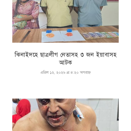
ঝিনাইদহে ছাত্রলীগ নেতাসহ ৩ জন ইয়াবাসহ
আটক
এপ্রিল ১২, ২০২৬ at ৪:২০ অপরাহ্ণ