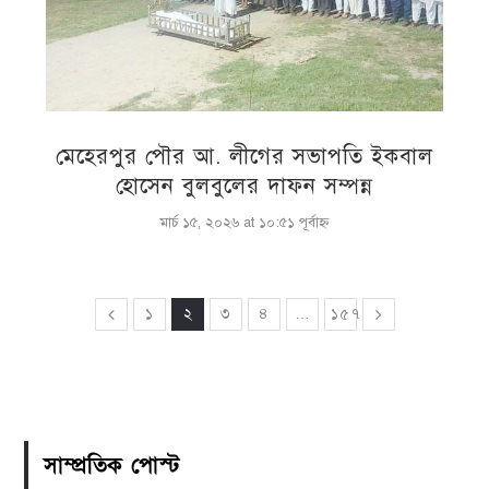
মেহেরপুর পৌর আ. লীগের সভাপতি ইকবাল
হোসেন বুলবুলের দাফন সম্পন্ন
মার্চ ১৫, ২০২৬ at ১০:৫১ পূর্বাহ্ণ
১
২
৩
৪
…
১৫৭
সাম্প্রতিক পোস্ট