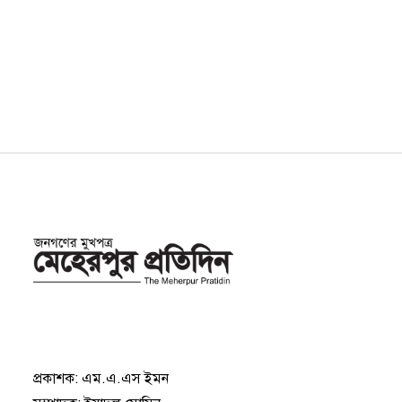
প্রকাশক: এম.এ.এস ইমন