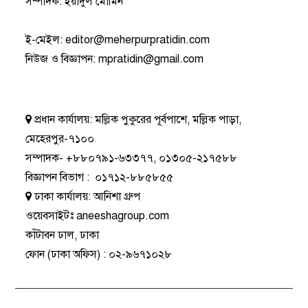
সম্পাদক: ইয়াদুল মোমিন
ই-মেইল:
editor@meherpurpratidin.com
নিউজ ও বিজ্ঞাপন
:
mpratidin@gmail.com
প্রধান কার্যালয়:
মল্লিক পুকুরের পূর্বপাশে, মল্লিক পাড়া,
মেহেরপুর-৭১০০
সম্পাদক-
+৮৮০৭৯১-৬৩৩৭৭
,
০১৩০৫-২১৭৫৮৮
বিজ্ঞাপন বিভাগ
:
০১৭১২-৮৮৫৮৫৫
ঢাকা কার্যালয়:
আনিশা গ্রুপ
ওয়েবসাইটঃ
aneeshagroup.com
কাঁটাবন ঢাল, ঢাকা
ফোন
(ঢাকা অফিস) :
০২-৯৬৭১০২৮