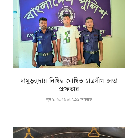
দামুড়হুদায় নিষিদ্ধ ঘোষিত ছাত্রলীগ নেতা
গ্রেফতার
জুন ৬, ২০২৬ at ৭:১১ অপরাহ্ণ