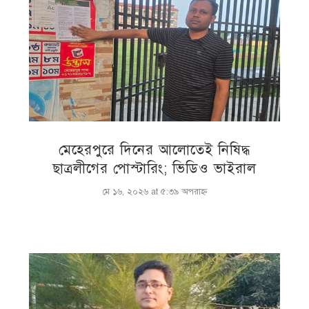
মেহেরপুরে দিনের আলোতেই নিষিদ্ধ
ছাত্রলীগের পোস্টারিং; ভিডিও ভাইরাল
মে ১৬, ২০২৬ at ৫:৩৯ অপরাহ্ণ