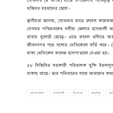
সোমবার (৪ আগষ্ট) রাতে উপজেলার শ্যামকুড় স
মজিবর রহমানের ছেলে।
স্থানীয়রা জানায়, সোমবার রাতে রুবেল কয়েকজ
সেসময় পশ্চিমবঙ্গের নদীয়া জেলার হাসখালী থ
রাবার বুলেটে ছোড়ে। এতে রুবেল গুলিতে আহ
জীবননগর পরে যশোর মেডিকেলে ভর্তি করে। স
ঢাকা মেডিকেল কলেজ হাসপাতালে নেওয়া হয়।
৫৮ বিজিবির সহকারী পরিচালক মুন্সি ইমদা
ঢাকায় আছে। তার পরিবারের সাথে আমাদের কথা
গুরুতর আহত
বাংলাদেশী
বিএসএফ
মহেশপুর
যুব