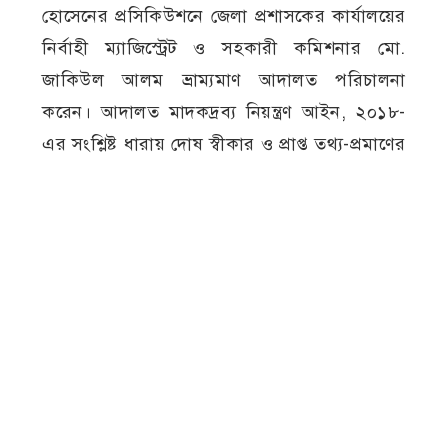
হোসেনের প্রসিকিউশনে জেলা প্রশাসকের কার্যালয়ের
নির্বাহী ম্যাজিস্ট্রেট ও সহকারী কমিশনার মো.
জাকিউল আলম ভ্রাম্যমাণ আদালত পরিচালনা
করেন। আদালত মাদকদ্রব্য নিয়ন্ত্রণ আইন, ২০১৮-
এর সংশ্লিষ্ট ধারায় দোষ স্বীকার ও প্রাপ্ত তথ্য-প্রমাণের
ভিত্তিতে দুই আসামিকে এক মাসের বিনাশ্রম কারাদণ্ড
এবং এক হাজার টাকা করে অর্থদণ্ড প্রদান করেন।
রায় ঘোষণার পর তাদের কারাগারে পাঠানো হয়।
মাদকদ্রব্য নিয়ন্ত্রণ অধিদপ্তরের উপপরিচালক
আসলাম হোসেন বলেন, সমাজকে মাদকের অভিশাপ
থেকে রক্ষা করতে নিয়মিত গোয়েন্দা নজরদারি,
অভিযান এবং ভ্রাম্যমাণ আদালত পরিচালনা করা
হচ্ছে। মাদকের অবৈধ উৎপাদন, পরিবহন, বিক্রয় ও