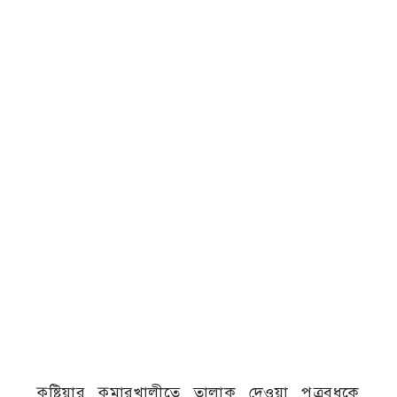
কুষ্টিয়ার কুমারখালীতে তালাক দেওয়া পুত্রবধূকে