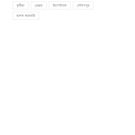
কুষ্টিয়া
গ্রেপ্তার
টাপেন্টাডল
দৌলতপুর
মাদক কারবারি