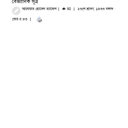
বৈজ্ঞানিক সূত্র
আনোয়ার হোসেন র‍্যাফেল
92
২৩শে শ্রাবণ, ১৪৩৩ বঙ্গাব্দ ·
ভোর ৫:৪৩