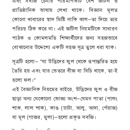
এবং সবজি চেনার পরিমাপকটি বেশ জটিল ও
প্রাতিষ্ঠানিক ভাষায় লেখা থাকে। বিজ্ঞান মূলত
কোনো খাবারের স্বাদ মিষ্টি নাকি ঝাল—তা দিয়ে তার
পরিচয় ঠিক করে না। এই জটিল নিয়মটিকে সাধারণ
পাঠক ও কোমলমতি শিক্ষার্থীদের জন্য সহজভাবে
বোঝানোর উদ্দেশ্যে একটি সহজ সূত্র তুলে ধরা যাক।
সূত্রটি হলো— “যা উদ্ভিদের ফুল থেকে রূপান্তরিত হয়ে
তৈরি হয় এবং যার ভেতরে বীজ বা বিচি থাকে, তা-ই
হলো ফল।”
এই বৈজ্ঞানিক নিয়মের বাইরে, উদ্ভিদের ফুল ও বীজ
ছাড়া অন্য যেকোনো ভোজ্য অংশ—যেমন পাতা (পালং
শাক, লাল শাক), কাণ্ড (ডাটা, আলু, আদা, পেঁয়াজ)
বা মূল (গাজর, মুলা)—হলো প্রকৃত সবজি।