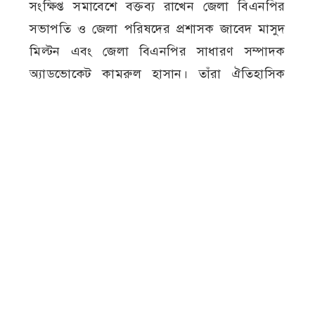
সংক্ষিপ্ত সমাবেশে বক্তব্য রাখেন জেলা বিএনপির
সভাপতি ও জেলা পরিষদের প্রশাসক জাবেদ মাসুদ
মিল্টন এবং জেলা বিএনপির সাধারণ সম্পাদক
অ্যাডভোকেট কামরুল হাসান। তাঁরা ঐতিহাসিক
গণঅভ্যুত্থানের তাৎপর্য তুলে ধরেন এবং গণতান্ত্রিক
মূল্যবোধ সমুন্নত রাখার আহ্বান জানান।
জুলাই গণঅভ্যুত্থান
জেলা বিএনপি
বর্ষপূর্তিত
মেহেরপুর
র‍্যালি