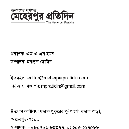
প্রকাশক: এম.এ.এস ইমন
সম্পাদক: ইয়াদুল মোমিন
ই-মেইল:
editor@meherpurpratidin.com
নিউজ ও বিজ্ঞাপন
:
mpratidin@gmail.com
প্রধান কার্যালয়:
মল্লিক পুকুরের পূর্বপাশে, মল্লিক পাড়া,
মেহেরপুর-৭১০০
সম্পাদক-
+৮৮০৭৯১-৬৩৩৭৭
,
০১৩০৫-২১৭৫৮৮