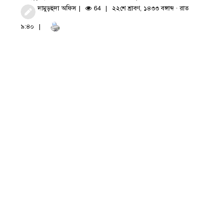
দামুড়হুদা অফিস
64
২২শে শ্রাবণ, ১৪৩৩ বঙ্গাব্দ · রাত
৯:৪০