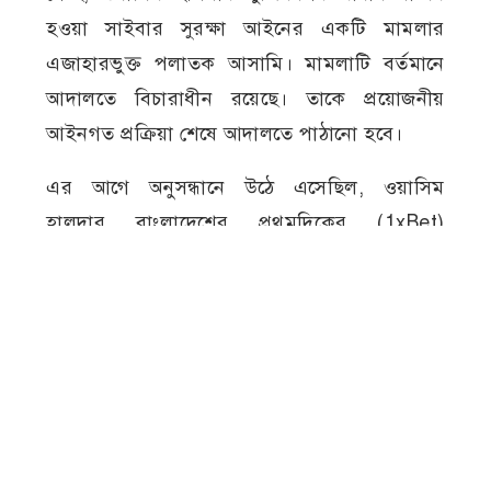
হওয়া সাইবার সুরক্ষা আইনের একটি মামলার
এজাহারভুক্ত পলাতক আসামি। মামলাটি বর্তমানে
আদালতে বিচারাধীন রয়েছে। তাকে প্রয়োজনীয়
আইনগত প্রক্রিয়া শেষে আদালতে পাঠানো হবে।
এর আগে অনুসন্ধানে উঠে এসেছিল, ওয়াসিম
হালদার বাংলাদেশের প্রথমদিকের (1xBet)
অনলাইন ক্যাসিনোর এজেন্টদের একজন হিসেবে
কাজ করতেন। অনুসন্ধানে আরও জানা গিয়েছিল,
তিনি শুধু বাংলাদেশেই নয়, ভারতেও ক্যাসিনোর
এজেন্ট নেটওয়ার্ক পরিচালনার সঙ্গে সম্পৃক্ত ছিলেন।
ডিবির ওসি প্রদীপ কুমার সানা বলেন, আদালতে
বিচারাধীন মুজিবনগর থানার সাইবার সুরক্ষা
আইনের মামলায় পলাতক আসামি হিসেবে তাকে