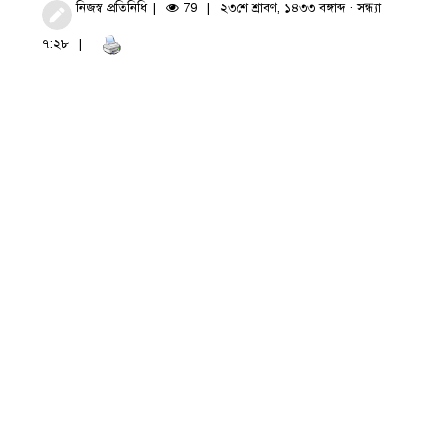
নিজস্ব প্রতিনিধি
79
২৩শে শ্রাবণ, ১৪৩৩ বঙ্গাব্দ · সন্ধ্যা
৭:২৮