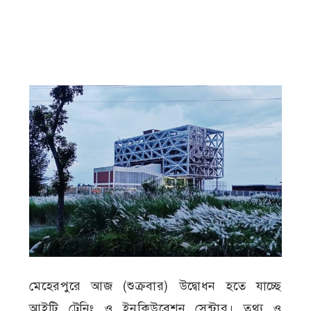
মেহেরপুরে আজ (শুক্রবার) উদ্বোধন হতে যাচ্ছে
আইটি ট্রেনিং ও ইনকিউবেশন সেন্টার। তথ্য ও