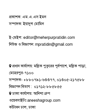
প্রকাশক: এম.এ.এস ইমন
সম্পাদক: ইয়াদুল মোমিন
ই-মেইল:
editor@meherpurpratidin.com
নিউজ ও বিজ্ঞাপন
:
mpratidin@gmail.com
প্রধান কার্যালয়:
মল্লিক পুকুরের পূর্বপাশে, মল্লিক পাড়া,
মেহেরপুর-৭১০০
সম্পাদক-
+৮৮০৭৯১-৬৩৩৭৭
,
০১৩০৫-২১৭৫৮৮
বিজ্ঞাপন বিভাগ
:
০১৭১২-৮৮৫৮৫৫
ঢাকা কার্যালয়:
আনিশা গ্রুপ
ওয়েবসাইটঃ
aneeshagroup.com
কাঁটাবন ঢাল, ঢাকা