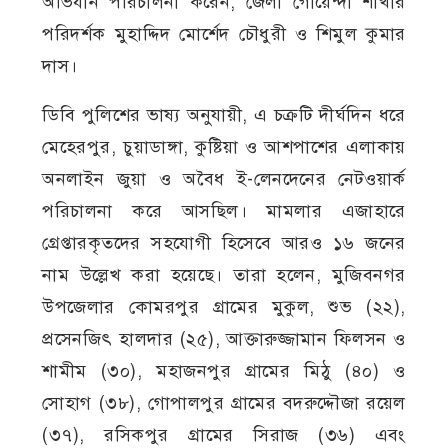
অভিযান পরিচালনা করেন, জেলা গোয়েন্দা শাখার
পরিদর্শক মুহাদ্দিদ মোর্শেদ চৌধুরী ও শিমুল কুমার
দাস।
ডিবি পুলিশের ভাষ্য অনুযায়ী, এ চক্রটি দীর্ঘদিন ধরে
মেহেরপুর, চুয়াডাঙ্গা, কুষ্টিয়া ও আশপাশের এলাকায়
অনলাইন জুয়া ও অবৈধ ই-লেনদেনের নেটওয়ার্ক
পরিচালনা করে আসছিল। মামলার এজাহারে
গ্রেপ্তারকৃতদের সহযোগী হিসেবে আরও ১৬ জনের
নাম উল্লেখ করা হয়েছে। তারা হলেন, মুজিবনগর
উপজেলার কোমরপুর গ্রামের মুকুল, শুভ (২২),
প্রসেনজিৎ হালদার (২৫), আক্তারুজ্জামান ফিলসন ও
শামীম (৩০), মহাজনপুর গ্রামের মিঠু (৪০) ও
সোহাগ (৩৮), গোপালপুর গ্রামের বদরুদ্দৌজা রয়েল
(৩৭), রসিকপুর গ্রামের সিরাজ (৩৬) এবং