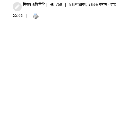
নিজস্ব প্রতিনিধি
759
২৪শে শ্রাবণ, ১৪৩৩ বঙ্গাব্দ · রাত
১১:২৫