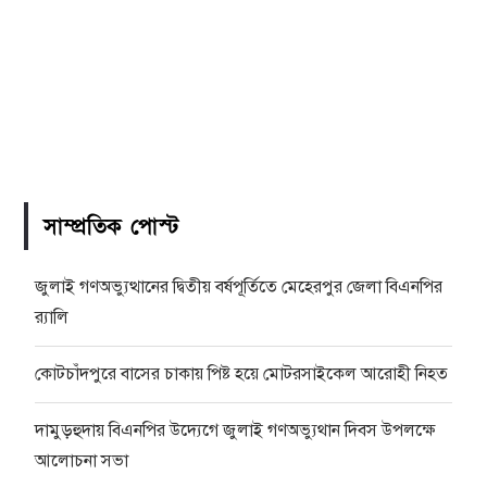
সাম্প্রতিক পোস্ট
জুলাই গণঅভ্যুত্থানের দ্বিতীয় বর্ষপূর্তিতে মেহেরপুর জেলা বিএনপির
র‍্যালি
কোটচাঁদপুরে বাসের চাকায় পিষ্ট হয়ে মোটরসাইকেল আরোহী নিহত
দামুড়হুদায় বিএনপির উদ্যেগে জুলাই গণঅভ্যুথান দিবস উপলক্ষে
আলোচনা সভা