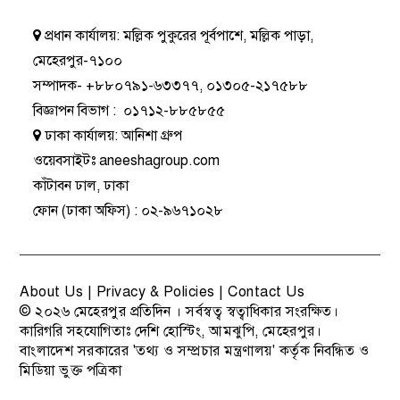
প্রধান কার্যালয়:
মল্লিক পুকুরের পূর্বপাশে, মল্লিক পাড়া,
মেহেরপুর-৭১০০
সম্পাদক-
+৮৮০৭৯১-৬৩৩৭৭
,
০১৩০৫-২১৭৫৮৮
বিজ্ঞাপন বিভাগ
:
০১৭১২-৮৮৫৮৫৫
ঢাকা কার্যালয়:
আনিশা গ্রুপ
ওয়েবসাইটঃ
aneeshagroup.com
কাঁটাবন ঢাল, ঢাকা
ফোন
(ঢাকা অফিস) :
০২-৯৬৭১০২৮
About Us
|
Privacy & Policies
|
Contact Us
© ২০২৬
মেহেরপুর প্রতিদিন
। সর্বস্বত্ব স্বত্বাধিকার সংরক্ষিত।
কারিগরি সহযোগিতাঃ
দেশি হোস্টিং
, আমঝুপি, মেহেরপুর।
বাংলাদেশ সরকারের 'তথ্য ও সম্প্রচার মন্ত্রণালয়' কর্তৃক নিবন্ধিত ও
মিডিয়া ভুক্ত পত্রিকা