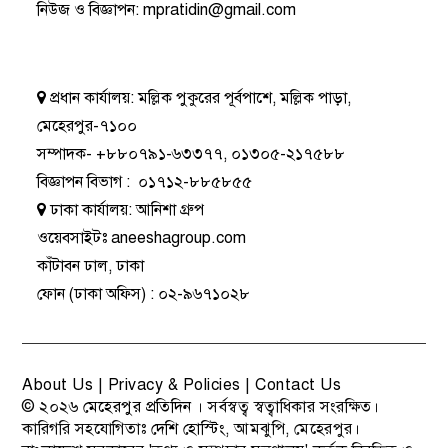
নিউজ ও বিজ্ঞাপন
:
mpratidin@gmail.com
প্রধান কার্যালয়:
মল্লিক পুকুরের পূর্বপাশে, মল্লিক পাড়া,
মেহেরপুর-৭১০০
সম্পাদক-
+৮৮০৭৯১-৬৩৩৭৭
,
০১৩০৫-২১৭৫৮৮
বিজ্ঞাপন বিভাগ
:
০১৭১২-৮৮৫৮৫৫
ঢাকা কার্যালয়:
আনিশা গ্রুপ
ওয়েবসাইটঃ
aneeshagroup.com
কাঁটাবন ঢাল, ঢাকা
ফোন
(ঢাকা অফিস) :
০২-৯৬৭১০২৮
About Us
|
Privacy & Policies
|
Contact Us
© ২০২৬
মেহেরপুর প্রতিদিন
। সর্বস্বত্ব স্বত্বাধিকার সংরক্ষিত।
কারিগরি সহযোগিতাঃ
দেশি হোস্টিং
, আমঝুপি, মেহেরপুর।