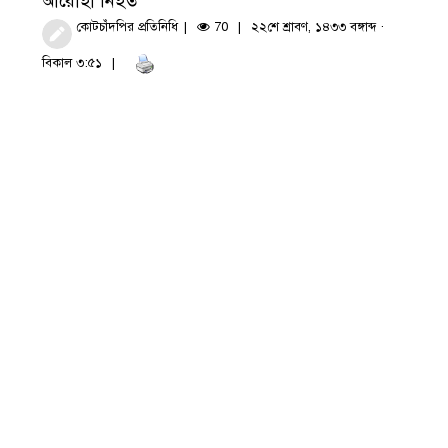
আরোহী নিহত
কোটচাঁদপির প্রতিনিধি
70
২২শে শ্রাবণ, ১৪৩৩ বঙ্গাব্দ ·
বিকাল ৩:৫১