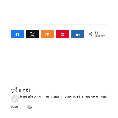
0
Share
Tweet
Share
Pin
Share
SHARES
তৃতীয় পৃষ্ঠা
নিজস্ব প্রতিবেদক
1,460
২৩শে শ্রাবণ, ১৪৩৩ বঙ্গাব্দ · ভোর
৫:৩৪