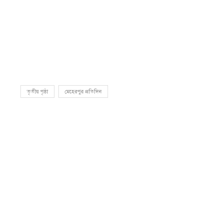
তৃতীয় পৃষ্ঠা
মেহেরপুর প্রতিদিন