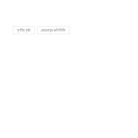
তৃতীয় পৃষ্ঠা
মেহেরপুর প্রতিদিনি