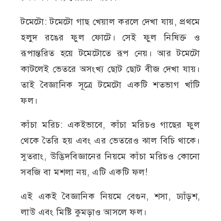
টমেটো: টমেটো গাছ খেয়াল করলে দেখা যায়, প্রথমে
হলুদ রঙের ফুল ফোটে। সেই ফুল নিষিক্ত ও
রূপান্তরিত হয়ে টমেটোতে রূপ নেয়। আর টমেটো
কাটলেই ভেতরে অসংখ্য ছোট ছোট বীজ দেখা যায়।
তাই বৈজ্ঞানিক সূত্রে টমেটো একটি শতভাগ খাঁটি
ফল।
কাঁচা মরিচ: একইভাবে, কাঁচা মরিচও গাছের ফুল
থেকে তৈরি হয় এবং এর ভেতরেও ঝাল বিচি থাকে।
সুতরাং, উদ্ভিদবিজ্ঞানের নিয়মে কাঁচা মরিচও কোনো
সবজি বা মশলা নয়, এটি একটি ফল!
এই একই বৈজ্ঞানিক নিয়মে বেগুন, শসা, ঢ্যাঁড়শ,
লাউ এবং মিষ্টি কুমড়াও আসলে ফল।