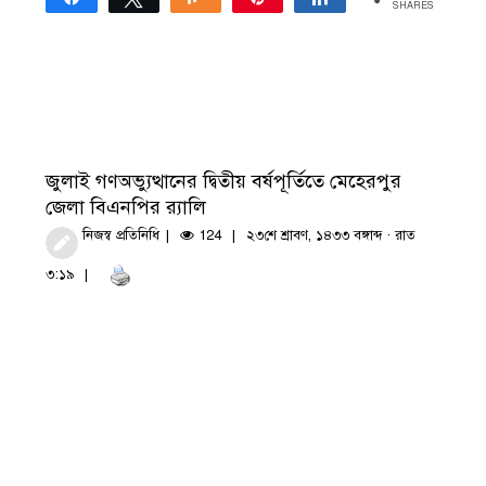
SHARES
জুলাই গণঅভ্যুত্থানের দ্বিতীয় বর্ষপূর্তিতে মেহেরপুর
জেলা বিএনপির র‍্যালি
নিজস্ব প্রতিনিধি
124
২৩শে শ্রাবণ, ১৪৩৩ বঙ্গাব্দ · রাত
৩:১৯