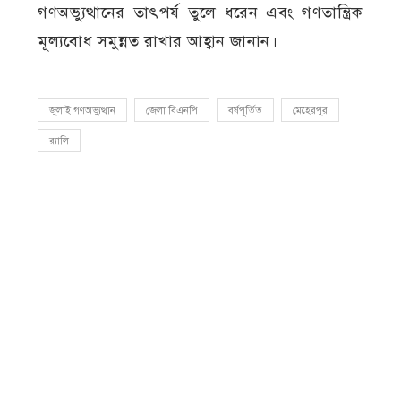
গণঅভ্যুত্থানের তাৎপর্য তুলে ধরেন এবং গণতান্ত্রিক
মূল্যবোধ সমুন্নত রাখার আহ্বান জানান।
জুলাই গণঅভ্যুত্থান
জেলা বিএনপি
বর্ষপূর্তিত
মেহেরপুর
র‍্যালি