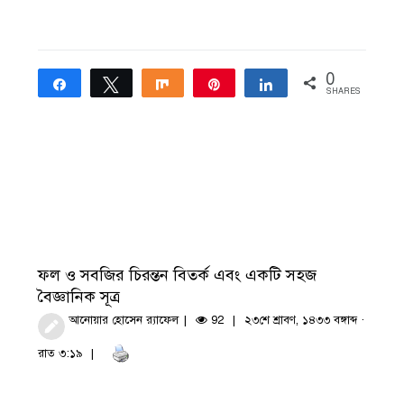
0
Share
Tweet
Share
Pin
Share
SHARES
ফল ও সবজির চিরন্তন বিতর্ক এবং একটি সহজ
বৈজ্ঞানিক সূত্র
আনোয়ার হোসেন র‍্যাফেল
92
২৩শে শ্রাবণ, ১৪৩৩ বঙ্গাব্দ ·
রাত ৩:১৯