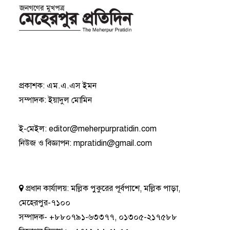
প্রকাশক: এম.এ.এস ইমন
সম্পাদক: ইয়াদুল মোমিন
ই-মেইল:
editor@meherpurpratidin.com
নিউজ ও বিজ্ঞাপন
:
mpratidin@gmail.com
প্রধান কার্যালয়:
মল্লিক পুকুরের পূর্বপাশে, মল্লিক পাড়া,
মেহেরপুর-৭১০০
সম্পাদক-
+৮৮০৭৯১-৬৩৩৭৭
,
০১৩০৫-২১৭৫৮৮