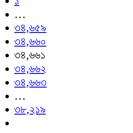
১
…
৩৪,৬৫৯
৩৪,৬৬০
৩৪,৬৬১
৩৪,৬৬২
৩৪,৬৬৩
…
৩৮,২১৯