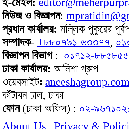
ই-মেইল:
editor@meherpurpr
নিউজ ও বিজ্ঞাপন
:
mpratidin@g
প্রধান কার্যালয়:
মল্লিক পুকুরের পূর
সম্পাদক-
+৮৮০৭৯১-৬৩৩৭৭
,
০১
বিজ্ঞাপন বিভাগ
:
০১৭১২-৮৮৫৮৫৫
ঢাকা কার্যালয়:
আনিশা গ্রুপ
ওয়েবসাইটঃ
aneeshagroup.co
কাঁটাবন ঢাল, ঢাকা
ফোন
(ঢাকা অফিস) :
০২-৯৬৭১০২
About Us
|
Privacy & Polic