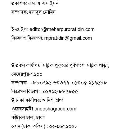
প্রকাশক: এম.এ.এস ইমন
সম্পাদক: ইয়াদুল মোমিন
ই-মেইল:
editor@meherpurpratidin.com
নিউজ ও বিজ্ঞাপন
:
mpratidin@gmail.com
প্রধান কার্যালয়:
মল্লিক পুকুরের পূর্বপাশে, মল্লিক পাড়া,
মেহেরপুর-৭১০০
সম্পাদক-
+৮৮০৭৯১-৬৩৩৭৭
,
০১৩০৫-২১৭৫৮৮
বিজ্ঞাপন বিভাগ
:
০১৭১২-৮৮৫৮৫৫
ঢাকা কার্যালয়:
আনিশা গ্রুপ
ওয়েবসাইটঃ
aneeshagroup.com
কাঁটাবন ঢাল, ঢাকা
ফোন
(ঢাকা অফিস) :
০২-৯৬৭১০২৮