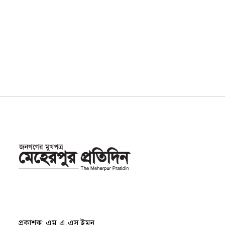
প্রকাশক: এম.এ.এস ইমন