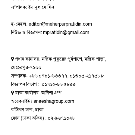
সম্পাদক: ইয়াদুল মোমিন
ই-মেইল:
editor@meherpurpratidin.com
নিউজ ও বিজ্ঞাপন
:
mpratidin@gmail.com
প্রধান কার্যালয়:
মল্লিক পুকুরের পূর্বপাশে, মল্লিক পাড়া,
মেহেরপুর-৭১০০
সম্পাদক-
+৮৮০৭৯১-৬৩৩৭৭
,
০১৩০৫-২১৭৫৮৮
বিজ্ঞাপন বিভাগ
:
০১৭১২-৮৮৫৮৫৫
ঢাকা কার্যালয়:
আনিশা গ্রুপ
ওয়েবসাইটঃ
aneeshagroup.com
কাঁটাবন ঢাল, ঢাকা
ফোন
(ঢাকা অফিস) :
০২-৯৬৭১০২৮