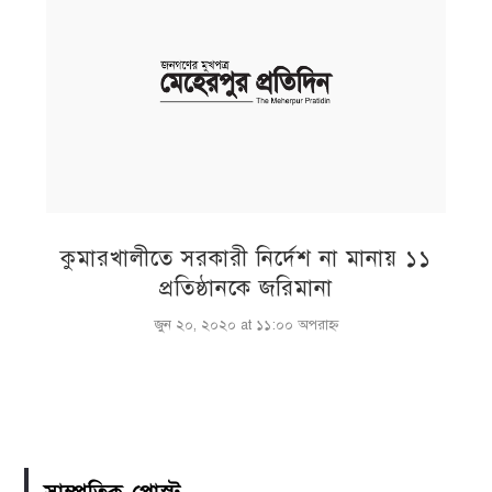
কুমারখালীতে সরকারী নির্দেশ না মানায় ১১
প্রতিষ্ঠানকে জরিমানা
জুন ২০, ২০২০ at ১১:০০ অপরাহ্ণ