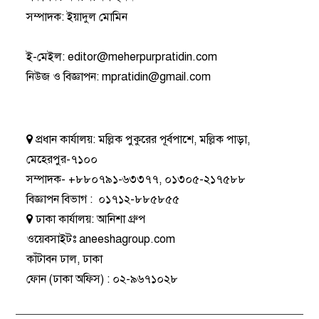
সম্পাদক: ইয়াদুল মোমিন
ই-মেইল:
editor@meherpurpratidin.com
নিউজ ও বিজ্ঞাপন
:
mpratidin@gmail.com
প্রধান কার্যালয়:
মল্লিক পুকুরের পূর্বপাশে, মল্লিক পাড়া,
মেহেরপুর-৭১০০
সম্পাদক-
+৮৮০৭৯১-৬৩৩৭৭
,
০১৩০৫-২১৭৫৮৮
বিজ্ঞাপন বিভাগ
:
০১৭১২-৮৮৫৮৫৫
ঢাকা কার্যালয়:
আনিশা গ্রুপ
ওয়েবসাইটঃ
aneeshagroup.com
কাঁটাবন ঢাল, ঢাকা
ফোন
(ঢাকা অফিস) :
০২-৯৬৭১০২৮