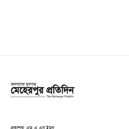
প্রকাশক: এম.এ.এস ইমন