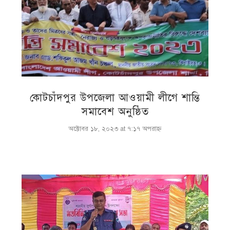
কোটচাঁদপুর উপজেলা আওয়ামী লীগে শান্তি
সমাবেশ অনুষ্ঠিত
অক্টোবর ১৮, ২০২৩ at ৭:১৭ অপরাহ্ণ