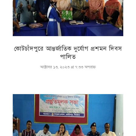
কোটচাঁদপুরে আন্তর্জাতিক দুর্যোগ প্রশমন দিবস
পালিত
অক্টোবর ১৩, ২০২৩ at ৭:৩৩ অপরাহ্ণ