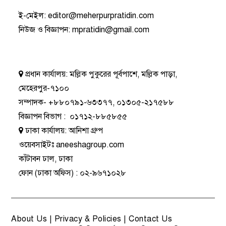
ই-মেইল:
editor@meherpurpratidin.com
নিউজ ও বিজ্ঞাপন
:
mpratidin@gmail.com
প্রধান কার্যালয়:
মল্লিক পুকুরের পূর্বপাশে, মল্লিক পাড়া,
মেহেরপুর-৭১০০
সম্পাদক-
+৮৮০৭৯১-৬৩৩৭৭
,
০১৩০৫-২১৭৫৮৮
বিজ্ঞাপন বিভাগ
:
০১৭১২-৮৮৫৮৫৫
ঢাকা কার্যালয়:
আনিশা গ্রুপ
ওয়েবসাইটঃ
aneeshagroup.com
কাঁটাবন ঢাল, ঢাকা
ফোন
(ঢাকা অফিস) :
০২-৯৬৭১০২৮
About Us
|
Privacy & Policies
|
Contact Us