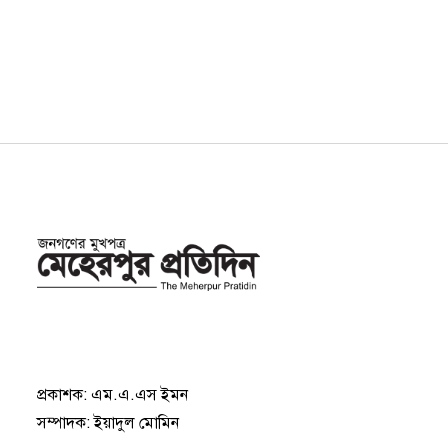
প্রকাশক: এম.এ.এস ইমন
সম্পাদক: ইয়াদুল মোমিন