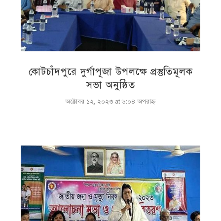
কোটচাঁদপুরে দুর্গাপূজা উপলক্ষে প্রস্তুতিমূলক
সভা অনুষ্ঠিত
অক্টোবর ১২, ২০২৩ at ৬:০৪ অপরাহ্ণ