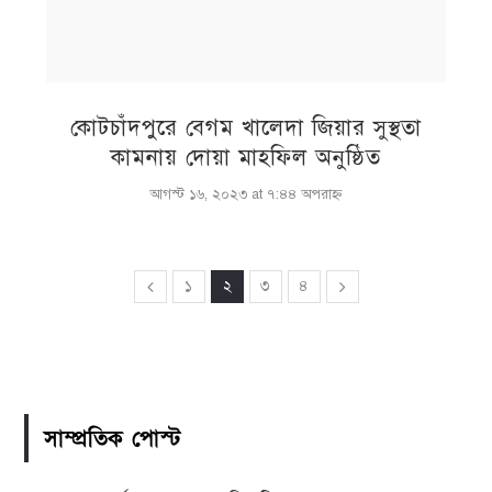
কোটচাঁদপুরে বেগম খালেদা জিয়ার সুস্থতা
কামনায় দোয়া মাহফিল অনুষ্ঠিত
আগস্ট ১৬, ২০২৩ at ৭:৪৪ অপরাহ্ণ
১
২
৩
৪
সাম্প্রতিক পোস্ট