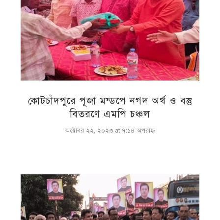
কোটচাঁদপুরে পূজা মন্ডপে নগদ অর্থ ও বস্তু
বিতরণে এমপি চঞ্চল
অক্টোবর ২২, ২০২৩ at ৭:১৪ অপরাহ্ণ