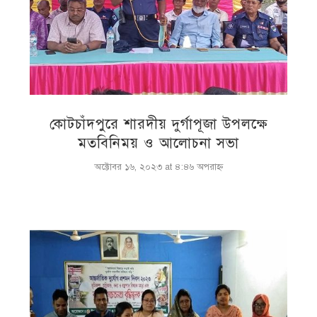
কোটচাঁদপুরে শারদীয় দুর্গাপূজা উপলক্ষে
মতবিনিময় ও আলোচনা সভা
অক্টোবর ১৬, ২০২৩ at ৪:৪৬ অপরাহ্ণ