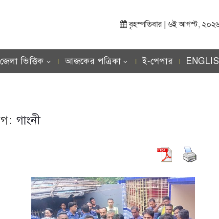
বৃহস্পতিবার | ৬ই আগস্ট, ২০২৬ খ্র
জেলা ভিত্তিক
আজকের পত্রিকা
ই-পেপার
ENGLI
যাগ:
গাংনী