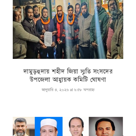
দামুড়হুদায় শহীদ জিয়া স্মৃতি সংসদের
উপজেলা আহ্বায়ক কমিটি ঘোষণা
জানুয়ারি ৪, ২০২৬ at ৬:৫৮ অপরাহ্ণ