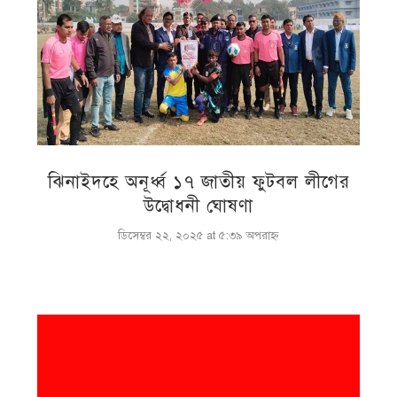
ঝিনাইদহে অনূর্ধ্ব ১৭ জাতীয় ফুটবল লীগের
উদ্বোধনী ঘোষণা
ডিসেম্বর ২২, ২০২৫ at ৫:৩৯ অপরাহ্ণ