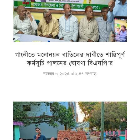
গাংনীতে মনোনয়ন বাতিলের দাবীতে শান্তিপূর্ণ
কর্মসূচি পালনের ঘোষণা বিএনপি’র
নভেম্বর ৬, ২০২৫ at ২:৪৭ অপরাহ্ণ