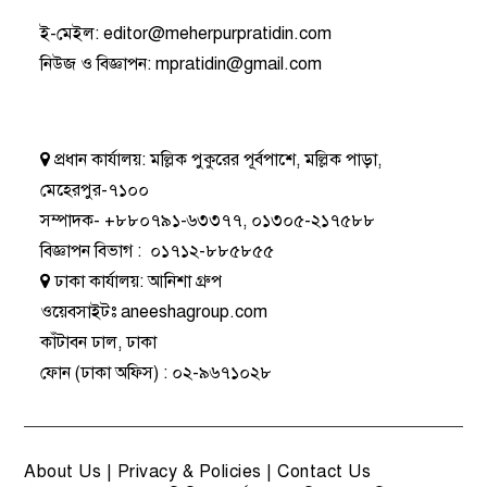
ই-মেইল:
editor@meherpurpratidin.com
নিউজ ও বিজ্ঞাপন
:
mpratidin@gmail.com
প্রধান কার্যালয়:
মল্লিক পুকুরের পূর্বপাশে, মল্লিক পাড়া,
মেহেরপুর-৭১০০
সম্পাদক-
+৮৮০৭৯১-৬৩৩৭৭
,
০১৩০৫-২১৭৫৮৮
বিজ্ঞাপন বিভাগ
:
০১৭১২-৮৮৫৮৫৫
ঢাকা কার্যালয়:
আনিশা গ্রুপ
ওয়েবসাইটঃ
aneeshagroup.com
কাঁটাবন ঢাল, ঢাকা
ফোন
(ঢাকা অফিস) :
০২-৯৬৭১০২৮
About Us
|
Privacy & Policies
|
Contact Us