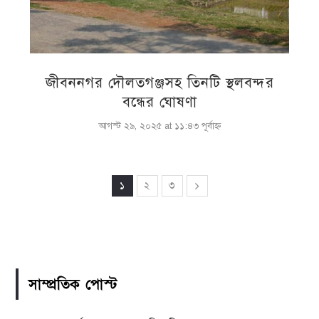
জীবননগর দৌলতগঞ্জসহ তিনটি স্থলবন্দর
বন্ধের ঘোষণা
আগস্ট ২৯, ২০২৫ at ১১:৪৩ পূর্বাহ্ণ
১
২
৩
সাম্প্রতিক পোস্ট