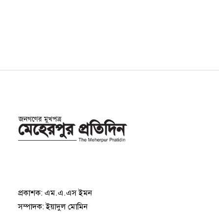
প্রকাশক: এম.এ.এস ইমন
সম্পাদক: ইয়াদুল মোমিন