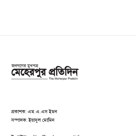
প্রকাশক: এম.এ.এস ইমন
সম্পাদক: ইয়াদুল মোমিন