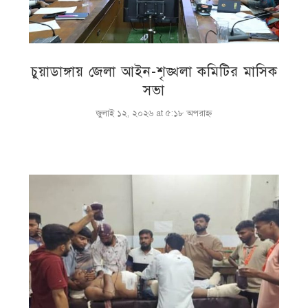
চুয়াডাঙ্গায় জেলা আইন-শৃঙ্খলা কমিটির মাসিক
সভা
জুলাই ১২, ২০২৬ at ৫:১৮ অপরাহ্ণ