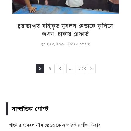
চুয়াডাঙ্গায় বহিষ্কৃত যুবদল নেতাকে কুপিয়ে
জখম: ঢাকায় রেফার্ড
জুলাই ১২, ২০২৬ at ৫:১২ অপরাহ্ণ
১
২
৩
…
৪২৩
সাম্প্রতিক পোস্ট
গাংনীর রংমহল সীমান্তে ১৬ কেজি ভারতীয় গাঁজা উদ্ধার