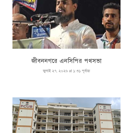
জীবননগরে এনসিপির পথসভা
জুলাই ২৭, ২০২৬ at ১:৩১ পূর্বাহ্ণ