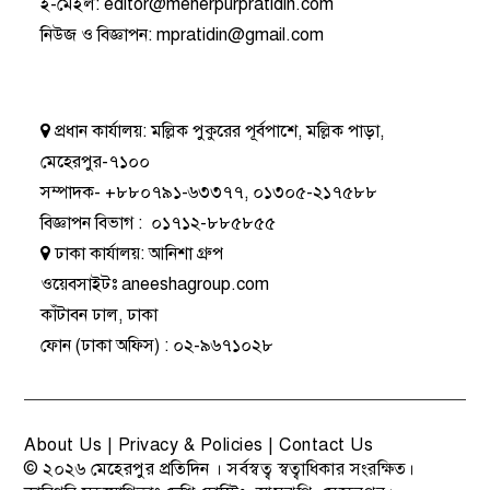
ই-মেইল:
editor@meherpurpratidin.com
নিউজ ও বিজ্ঞাপন
:
mpratidin@gmail.com
প্রধান কার্যালয়:
মল্লিক পুকুরের পূর্বপাশে, মল্লিক পাড়া,
মেহেরপুর-৭১০০
সম্পাদক-
+৮৮০৭৯১-৬৩৩৭৭
,
০১৩০৫-২১৭৫৮৮
বিজ্ঞাপন বিভাগ
:
০১৭১২-৮৮৫৮৫৫
ঢাকা কার্যালয়:
আনিশা গ্রুপ
ওয়েবসাইটঃ
aneeshagroup.com
কাঁটাবন ঢাল, ঢাকা
ফোন
(ঢাকা অফিস) :
০২-৯৬৭১০২৮
About Us
|
Privacy & Policies
|
Contact Us
© ২০২৬
মেহেরপুর প্রতিদিন
। সর্বস্বত্ব স্বত্বাধিকার সংরক্ষিত।