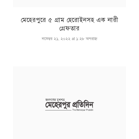
মেহেরপুরে ৫ গ্রাম হেরোইনসহ এক নারী
গ্রেফতার
নভেম্বর ২১, ২০২২ at ১:২৮ অপরাহ্ণ