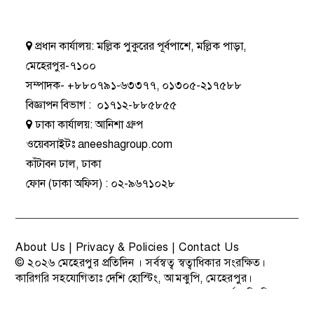
প্রধান কার্যালয়:
মল্লিক পুকুরের পূর্বপাশে, মল্লিক পাড়া,
মেহেরপুর-৭১০০
সম্পাদক-
+৮৮০৭৯১-৬৩৩৭৭
,
০১৩০৫-২১৭৫৮৮
বিজ্ঞাপন বিভাগ
:
০১৭১২-৮৮৫৮৫৫
ঢাকা কার্যালয়:
আনিশা গ্রুপ
ওয়েবসাইটঃ
aneeshagroup.com
কাঁটাবন ঢাল, ঢাকা
ফোন
(ঢাকা অফিস) :
০২-৯৬৭১০২৮
About Us
|
Privacy & Policies
|
Contact Us
© ২০২৬
মেহেরপুর প্রতিদিন
। সর্বস্বত্ব স্বত্বাধিকার সংরক্ষিত।
কারিগরি সহযোগিতাঃ
দেশি হোস্টিং
, আমঝুপি, মেহেরপুর।
বাংলাদেশ সরকারের 'তথ্য ও সম্প্রচার মন্ত্রণালয়' কর্তৃক নিবন্ধিত ও
মিডিয়া ভুক্ত পত্রিকা