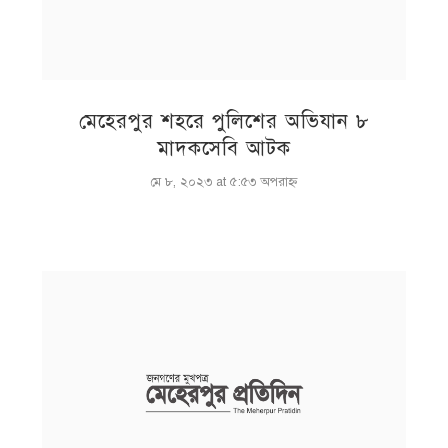
মেহেরপুর শহরে পুলিশের অভিযান ৮
মাদকসেবি আটক
মে ৮, ২০২৩ at ৫:৫৩ অপরাহ্ণ