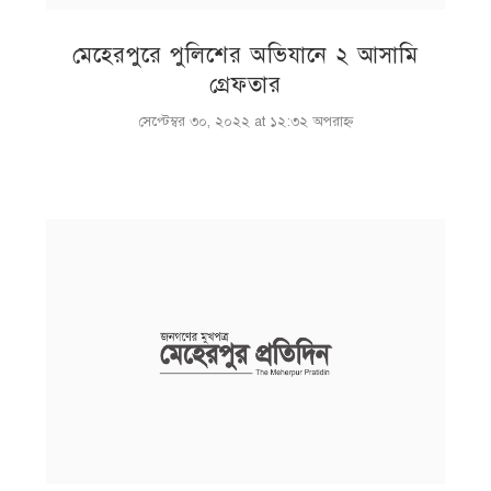
মেহেরপুরে পুলিশের অভিযানে ২ আসামি
গ্রেফতার
সেপ্টেম্বর ৩০, ২০২২ at ১২:৩২ অপরাহ্ণ