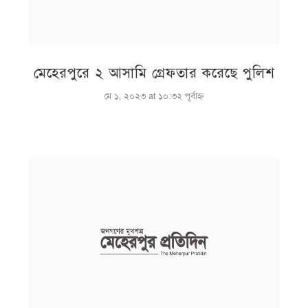
মেহেরপুরে ২ আসামি গ্রেফতার করেছে পুলিশ
মে ১, ২০২৩ at ১০:৩২ পূর্বাহ্ণ