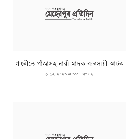
গাংনীতে গাঁজাসহ নারী মাদক ব্যবসায়ী আটক
মে ১২, ২০২৩ at ৩:৩৭ অপরাহ্ণ