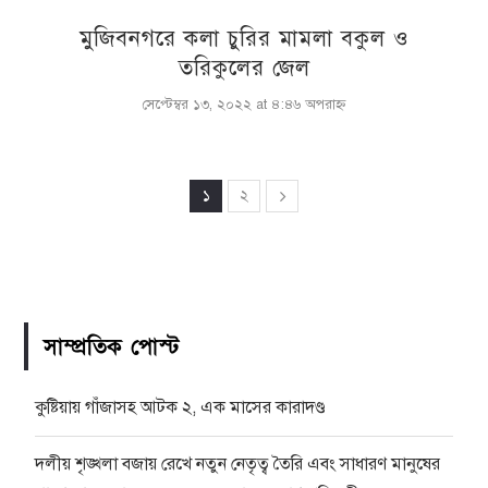
মুজিবনগরে কলা চুরির মামলা বকুল ও
তরিকুলের জেল
সেপ্টেম্বর ১৩, ২০২২ at ৪:৪৬ অপরাহ্ণ
১
২
সাম্প্রতিক পোস্ট
কুষ্টিয়ায় গাঁজাসহ আটক ২, এক মাসের কারাদণ্ড
দলীয় শৃঙ্খলা বজায় রেখে নতুন নেতৃত্ব তৈরি এবং সাধারণ মানুষের