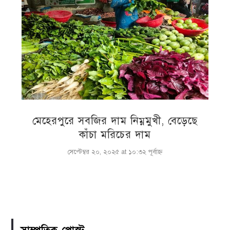
মেহেরপুরে সবজির দাম নিম্নমুখী, বেড়েছে
কাঁচা মরিচের দাম
সেপ্টেম্বর ২০, ২০২৫ at ১০:৩২ পূর্বাহ্ণ