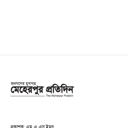
প্রকাশক: এম.এ.এস ইমন