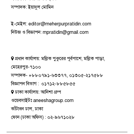
সম্পাদক: ইয়াদুল মোমিন
ই-মেইল:
editor@meherpurpratidin.com
নিউজ ও বিজ্ঞাপন
:
mpratidin@gmail.com
প্রধান কার্যালয়:
মল্লিক পুকুরের পূর্বপাশে, মল্লিক পাড়া,
মেহেরপুর-৭১০০
সম্পাদক-
+৮৮০৭৯১-৬৩৩৭৭
,
০১৩০৫-২১৭৫৮৮
বিজ্ঞাপন বিভাগ
:
০১৭১২-৮৮৫৮৫৫
ঢাকা কার্যালয়:
আনিশা গ্রুপ
ওয়েবসাইটঃ
aneeshagroup.com
কাঁটাবন ঢাল, ঢাকা
ফোন
(ঢাকা অফিস) :
০২-৯৬৭১০২৮