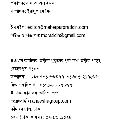
প্রকাশক: এম.এ.এস ইমন
সম্পাদক: ইয়াদুল মোমিন
ই-মেইল:
editor@meherpurpratidin.com
নিউজ ও বিজ্ঞাপন
:
mpratidin@gmail.com
প্রধান কার্যালয়:
মল্লিক পুকুরের পূর্বপাশে, মল্লিক পাড়া,
মেহেরপুর-৭১০০
সম্পাদক-
+৮৮০৭৯১-৬৩৩৭৭
,
০১৩০৫-২১৭৫৮৮
বিজ্ঞাপন বিভাগ
:
০১৭১২-৮৮৫৮৫৫
ঢাকা কার্যালয়:
আনিশা গ্রুপ
ওয়েবসাইটঃ
aneeshagroup.com
কাঁটাবন ঢাল, ঢাকা
ফোন
(ঢাকা অফিস) :
০২-৯৬৭১০২৮