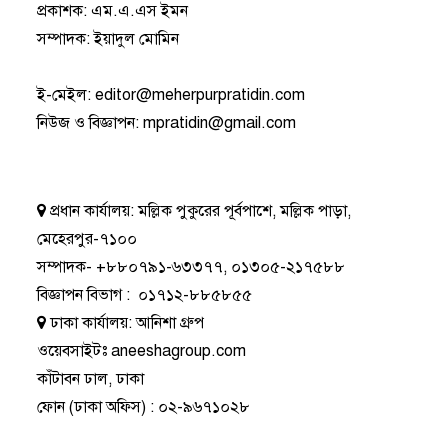
প্রকাশক: এম.এ.এস ইমন
সম্পাদক: ইয়াদুল মোমিন
ই-মেইল:
editor@meherpurpratidin.com
নিউজ ও বিজ্ঞাপন
:
mpratidin@gmail.com
প্রধান কার্যালয়:
মল্লিক পুকুরের পূর্বপাশে, মল্লিক পাড়া,
মেহেরপুর-৭১০০
সম্পাদক-
+৮৮০৭৯১-৬৩৩৭৭
,
০১৩০৫-২১৭৫৮৮
বিজ্ঞাপন বিভাগ
:
০১৭১২-৮৮৫৮৫৫
ঢাকা কার্যালয়:
আনিশা গ্রুপ
ওয়েবসাইটঃ
aneeshagroup.com
কাঁটাবন ঢাল, ঢাকা
ফোন
(ঢাকা অফিস) :
০২-৯৬৭১০২৮