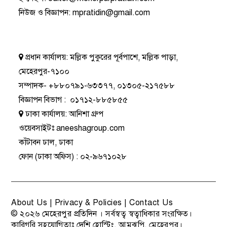
নিউজ ও বিজ্ঞাপন
:
mpratidin@gmail.com
প্রধান কার্যালয়:
মল্লিক পুকুরের পূর্বপাশে, মল্লিক পাড়া,
মেহেরপুর-৭১০০
সম্পাদক-
+৮৮০৭৯১-৬৩৩৭৭
,
০১৩০৫-২১৭৫৮৮
বিজ্ঞাপন বিভাগ
:
০১৭১২-৮৮৫৮৫৫
ঢাকা কার্যালয়:
আনিশা গ্রুপ
ওয়েবসাইটঃ
aneeshagroup.com
কাঁটাবন ঢাল, ঢাকা
ফোন
(ঢাকা অফিস) :
০২-৯৬৭১০২৮
About Us
|
Privacy & Policies
|
Contact Us
© ২০২৬
মেহেরপুর প্রতিদিন
। সর্বস্বত্ব স্বত্বাধিকার সংরক্ষিত।
কারিগরি সহযোগিতাঃ
দেশি হোস্টিং
, আমঝুপি, মেহেরপুর।