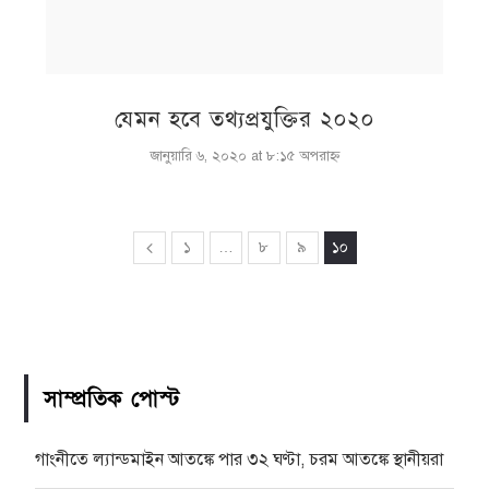
যেমন হবে তথ্যপ্রযুক্তির ২০২০
জানুয়ারি ৬, ২০২০ at ৮:১৫ অপরাহ্ণ
১
…
৮
৯
১০
সাম্প্রতিক পোস্ট
গাংনীতে ল্যান্ডমাইন আতঙ্কে পার ৩২ ঘণ্টা, চরম আতঙ্কে স্থানীয়রা