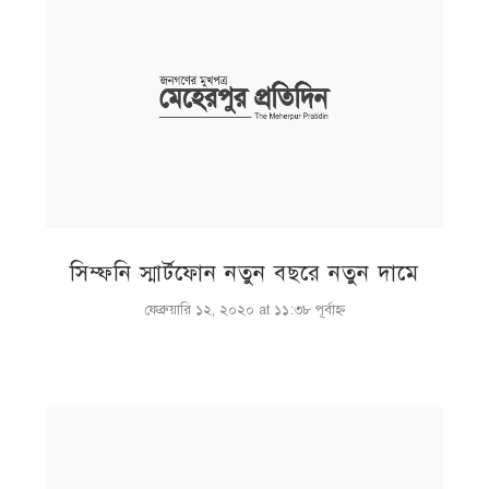
সিম্ফনি স্মার্টফোন নতুন বছরে নতুন দামে
ফেব্রুয়ারি ১২, ২০২০ at ১১:৩৮ পূর্বাহ্ণ