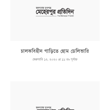
চালকবিহীন গাড়িতে হোম ডেলিভারি
ফেব্রুয়ারি ১২, ২০২০ at ১১:৩৬ পূর্বাহ্ণ