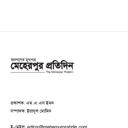
প্রকাশক: এম.এ.এস ইমন
সম্পাদক: ইয়াদুল মোমিন
ই-মেইল:
editor@meherpurpratidin.com