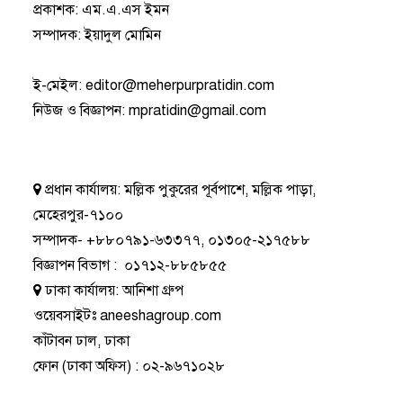
প্রকাশক: এম.এ.এস ইমন
সম্পাদক: ইয়াদুল মোমিন
ই-মেইল:
editor@meherpurpratidin.com
নিউজ ও বিজ্ঞাপন
:
mpratidin@gmail.com
প্রধান কার্যালয়:
মল্লিক পুকুরের পূর্বপাশে, মল্লিক পাড়া,
মেহেরপুর-৭১০০
সম্পাদক-
+৮৮০৭৯১-৬৩৩৭৭
,
০১৩০৫-২১৭৫৮৮
বিজ্ঞাপন বিভাগ
:
০১৭১২-৮৮৫৮৫৫
ঢাকা কার্যালয়:
আনিশা গ্রুপ
ওয়েবসাইটঃ
aneeshagroup.com
কাঁটাবন ঢাল, ঢাকা
ফোন
(ঢাকা অফিস) :
০২-৯৬৭১০২৮