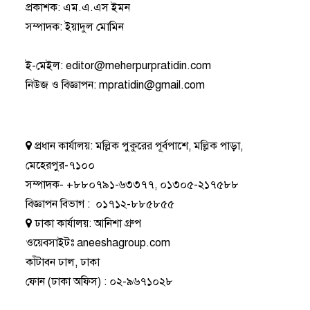
প্রকাশক: এম.এ.এস ইমন
সম্পাদক: ইয়াদুল মোমিন
ই-মেইল:
editor@meherpurpratidin.com
নিউজ ও বিজ্ঞাপন
:
mpratidin@gmail.com
প্রধান কার্যালয়:
মল্লিক পুকুরের পূর্বপাশে, মল্লিক পাড়া,
মেহেরপুর-৭১০০
সম্পাদক-
+৮৮০৭৯১-৬৩৩৭৭
,
০১৩০৫-২১৭৫৮৮
বিজ্ঞাপন বিভাগ
:
০১৭১২-৮৮৫৮৫৫
ঢাকা কার্যালয়:
আনিশা গ্রুপ
ওয়েবসাইটঃ
aneeshagroup.com
কাঁটাবন ঢাল, ঢাকা
ফোন
(ঢাকা অফিস) :
০২-৯৬৭১০২৮