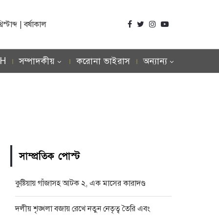
্টাব্দ | বর্ষাকাল
SH
সম্পাদকীয়
করোনা ভাইরাস
অন্যান্য
সাম্প্রতিক পোস্ট
কুষ্টিয়ায় গাঁজাসহ আটক ২, এক মাসের কারাদণ্ড
দলীয় শৃঙ্খলা বজায় রেখে নতুন নেতৃত্ব তৈরি এবং