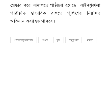
গ্রেপ্তার করে আদালতে পাঠানো হয়েছে। আইনশৃঙ্খলা
পরিস্থিতি স্বাভাবিক রাখতে পুলিশের নিয়মিত
অভিযান অব্যাহত থাকবে।
এজাহারভুক্তআসামি
গ্রেপ্তার
চুরি
দামুড়হুদা
মামলা