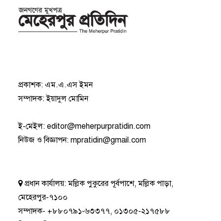
প্রকাশক: এম.এ.এস ইমন
সম্পাদক: ইয়াদুল মোমিন
ই-মেইল:
editor@meherpurpratidin.com
নিউজ ও বিজ্ঞাপন
:
mpratidin@gmail.com
প্রধান কার্যালয়:
মল্লিক পুকুরের পূর্বপাশে, মল্লিক পাড়া,
মেহেরপুর-৭১০০
সম্পাদক-
+৮৮০৭৯১-৬৩৩৭৭
,
০১৩০৫-২১৭৫৮৮