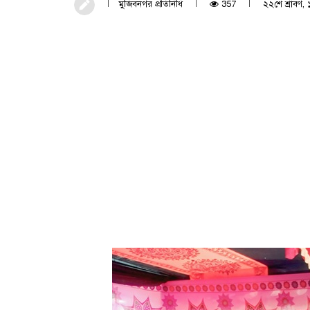
মুজিবনগর প্রতিনিধি
357
২২শে শ্রাবণ, 