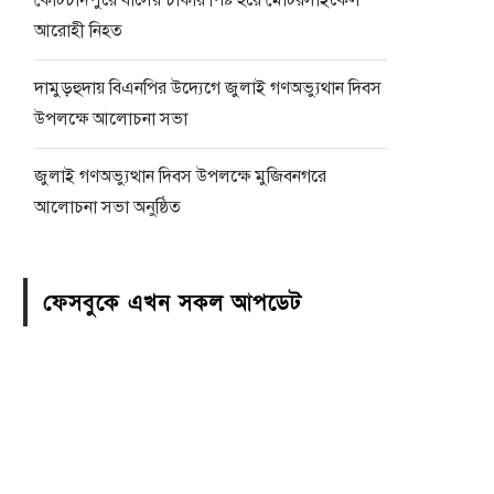
কোটচাঁদপুরে বাসের চাকায় পিষ্ট হয়ে মোটরসাইকেল
আরোহী নিহত
দামুড়হুদায় বিএনপির উদ্যেগে জুলাই গণঅভ্যুথান দিবস
উপলক্ষে আলোচনা সভা
জুলাই গণঅভ্যুত্থান দিবস উপলক্ষে মুজিবনগরে
আলোচনা সভা অনুষ্ঠিত
ফেসবুকে এখন সকল আপডেট