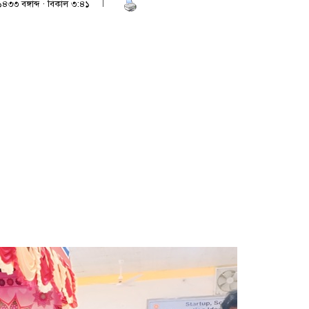
১৪৩৩ বঙ্গাব্দ · বিকাল ৩:৪১