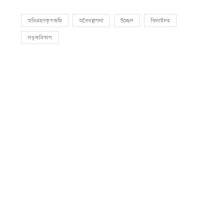
অধিগ্রহণকৃতজমি
অবৈধস্থাপনা
উচ্ছেদ
ঝিনাইদহ
সড়কবিভাগ