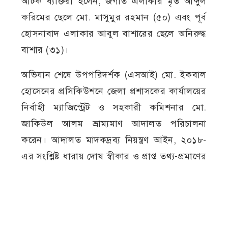
আটক ব্যক্তিরা হলেন, জগতি এলাকার মৃত আব্দুল
করিমের ছেলে মো. মাসুমুর রহমান (৫০) এবং পূর্ব
হোসনাবাদ এলাকার আবুল বাশারের ছেলে অনিরুদ্ধ
বাশার (৩১)।
অভিযান শেষে উপপরিদর্শক (এসআই) মো. ইকবাল
হোসেনের প্রসিকিউশনে জেলা প্রশাসকের কার্যালয়ের
নির্বাহী ম্যাজিস্ট্রেট ও সহকারী কমিশনার মো.
জাকিউল আলম ভ্রাম্যমাণ আদালত পরিচালনা
করেন। আদালত মাদকদ্রব্য নিয়ন্ত্রণ আইন, ২০১৮-
এর সংশ্লিষ্ট ধারায় দোষ স্বীকার ও প্রাপ্ত তথ্য-প্রমাণের
ভিত্তিতে দুই আসামিকে এক মাসের বিনাশ্রম কারাদণ্ড
এবং এক হাজার টাকা করে অর্থদণ্ড প্রদান করেন।
রায় ঘোষণার পর তাদের কারাগারে পাঠানো হয়।