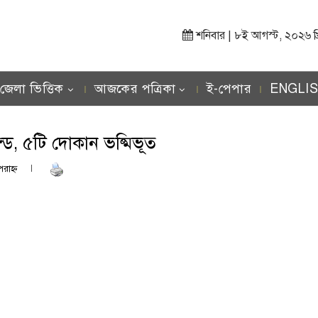
শনিবার | ৮ই আগস্ট, ২০২৬ খ্রিস
জেলা ভিত্তিক
আজকের পত্রিকা
ই-পেপার
ENGLI
্ড, ৫টি দোকান ভষ্মিভূত
রাহ্ণ