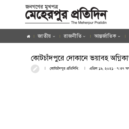
জাতীয়
রাজনীতি
আন্তর্জাতিক
কোটচাঁদপুরে দোকানে ভয়াবহ অগ্নিকান
কোটচাঁদপুর প্রতিনিধি:
এপ্রিল ১৯, ২০২১ · ৭:৩৭ অপ