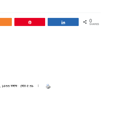
0
Share
Pin
Share
SHARES
ু
, ১৪৩৩ বঙ্গাব্দ · ভোর ৫:৩৯