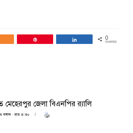
0
Share
Pin
Share
SHARES
তিতে মেহেরপুর জেলা বিএনপির র‍্যালি
 বঙ্গাব্দ · রাত ৪:৩০