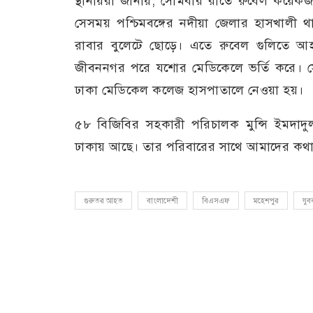
স্থানীয়রা জানায়, সোমবার রাতে রুবেল কয়েকজ
সেসময় পশ্চিমবঙ্গের নদীয়া জেলার হাসখালী থ
রাবার বুলেটে ছোড়ে। এতে রুবেল গুলিতে আহ
জীবননগর পরে যশোর মেডিকেলে ভর্তি করে। স
ঢাকা মেডিকেল কলেজ হাসপাতালে নেওয়া হয়।
৫৮ বিজিবির সহকারী পরিচালক মুন্সি ইমদা
ঢাকায় আছে। তার পরিবারের সাথে আমাদের কথা
গুরুতর আহত
বাংলাদেশী
বিএসএফ
মহেশপুর
যুব