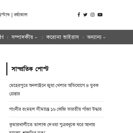
টাব্দ | বর্ষাকাল
SH
সম্পাদকীয়
করোনা ভাইরাস
অন্যান্য
সাম্প্রতিক পোস্ট
মেহেরপুরে অনলাইনে জুয়া খেলার অভিযোগে ৪ যুবক
গ্রেপ্তার
গাংনীর রংমহল সীমান্তে ১৬ কেজি ভারতীয় গাঁজা উদ্ধার
কুমারখালীতে তালাক দেওয়া পুত্রবধূকে ঘরে আনায়