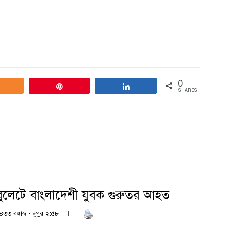
0
Share
Pin
Share
SHARES
বুলেটে বাংলাদেশী যুবক গুরুতর আহত
৩৩ বঙ্গাব্দ · দুপুর ২:৫৮