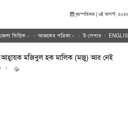
বৃহস্পতিবার | ৬ই আগস্ট, ২০২৬ খ্র
জেলা ভিত্তিক
আজকের পত্রিকা
ই-পেপার
ENGLI
গ্ম আহ্বায়ক মজিবুল হক মালিক (মজু) আর নেই
ণ