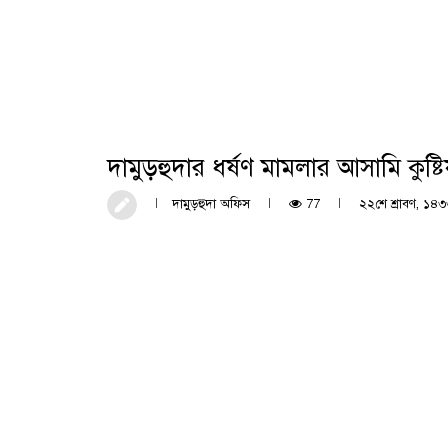
দামুড়হুদার ধর্ষণ মামলার আসামি কুষ্টিয়
দামুড়হুদা অফিস
77
২২শে শ্রাবণ, ১৪৩৩