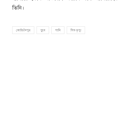
তিনি।
কোটচাঁদপুর
ডুবে
পানি
শিশু মৃত্যু