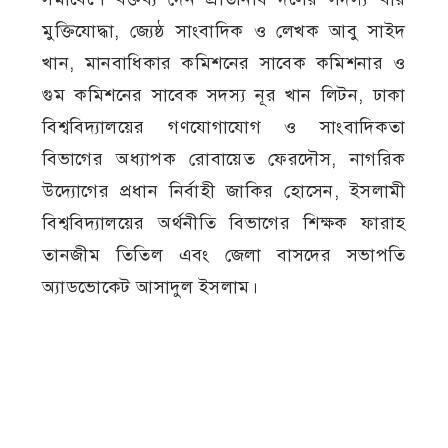
মুক্তিযোদ্ধা, জ্যেষ্ঠ সাংবাদিক ও লেখক আবু সাইদ
খান, মানবাধিকার কমিশনের সাবেক কমিশনার ও
গুম কমিশনের সাবেক সদস্য নূর খান লিটন, ঢাকা
বিশ্ববিদ্যালয়ের গণযোগাযোগ ও সাংবাদিকতা
বিভাগের অধ্যাপক রোবায়েত ফেরদৌস, নাগরিক
উদ্যোগের প্রধান নির্বাহী জাকির হোসেন, ইসলামী
বিশ্ববিদ্যালয়ের অর্থনীতি বিভাগের শিক্ষক ফারাহ
তানজীম তিতিল এবং জেলা বাসদের সভাপতি
অ্যাডভোকেট আসাদুল ইসলাম।
পরিদর্শন শেষে প্রতিনিধি দলের সদস্যরা ঝিনাইদহের
জেলা প্রশাসক মো. নোমান হোসেনের সঙ্গে সাক্ষাৎ
করেন। এ সময় তারা ভাস্কর্যটি পূর্বের স্থানে দ্রুত
পুনর্নির্মাণ এবং ভাঙচুরের সঙ্গে জড়িতদের