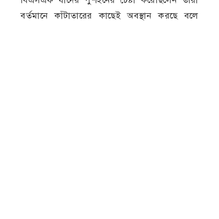
বিএসএফ যাদের পুশইনের চেষ্টা করেছিলেন তারা
বর্তমানে কাঁটাতারের কাছেই অবস্থান করছে বলে
তারা দেখতে পাচ্ছেন। তবে বিজিবি সাথে গ্রামবাসিও
প্রস্তুুত রয়েছে। কোন ভাবেই পুশইন করতে দেবেনা
গ্রামবাসি।
গাংনী
নারী-পুরুষ
পুশইন চেষ্টা
প্রতিরোধ
বিজিবি
ব্যর্থ
সীমান্ত