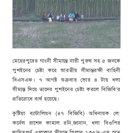
মেহেরপুরের গাংনী সীমান্তে নারী পুরুষ সহ ৫ জনকে
পুশইনের চেষ্টা করে ভারতীয় সীমান্তরক্ষী বাহিনী
বিএসএফ। ৭ আগষ্ট শুক্রবার ভোর ৪ টায় ধলা
সীমান্ত দিয়ে তাদের পুশইনের চেষ্টা করলে বিজিবি’র
প্রতিরোধে ব্যর্থ হয়েছে।
কুষ্টিয়া ব্যাটালিয়ন (৪৭ বিজিবি) অধিনায়ক লে:
কর্নেল রাশেদ কামাল রনি,জানান, ধলা বিওপির
দায়িত্বপূর্ণ এলাকার সীমান্ত পিলার ১৩৫/৪-এস হতে