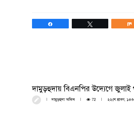
Share
Tweet
দামুড়হুদায় বিএনপির উদ্যেগে জুলা
দামুড়হুদা অফিস
72
২২শে শ্রাবণ, ১৪৩৩