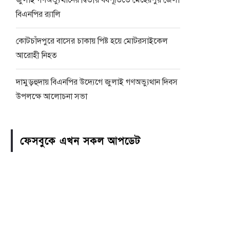
জুলাই গণঅভ্যুত্থানের দ্বিতীয় বর্ষপূর্তিতে মেহেরপুর জেলা
বিএনপির র‍্যালি
কোটচাঁদপুরে বাসের চাকায় পিষ্ট হয়ে মোটরসাইকেল
আরোহী নিহত
দামুড়হুদায় বিএনপির উদ্যেগে জুলাই গণঅভ্যুথান দিবস
উপলক্ষে আলোচনা সভা
ফেসবুকে এখন সকল আপডেট