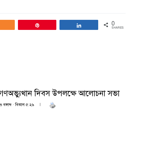
0
Share
Pin
Share
SHARES
ই গণঅভ্যুথান দিবস উপলক্ষে আলোচনা সভা
 বঙ্গাব্দ · বিকাল ৫:২৯