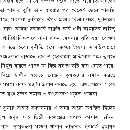
া সম্ভব হলো না সে সম্পর্কে বক্তব্য দিতে গিয়ে তিনি বলেন
াতো আমার বুদ্ধি জ্ঞান হওয়ার পর থেকেই জেনে আসছি,
পড়ে, সবলরা দুর্বলদের উপর প্রভাব বিস্তার করে, দুর্বলদের
ে। যারা আমরা সরকারি চাকুরি করি এটা আমাদের দায়িত্ব
প্রাতিষ্ঠানিকভাবে নানা রকম বৈষম্যর সৃষ্টি হয়। সেজন্য
ে আসতে হবে। দুর্নীতি হলো একটা বৈষম্য, সামষ্টিকভাবে
িক সচেতনতা বাড়াতে হবে ও জোরালো প্রতিরোধ গড়ে তুলতে
র্মূল করতে পারব না কিন্তু সমতা সৃষ্টি করা যেতে পারে।
িয়ে স্বাধীন হয়েছে, সেজন্য কৃষকদের সম্মান করতে
সময়ে ন্যায্য মজুরি প্রদান করতে হবে, অসহায়দের সহায়
নীতি মুক্ত সুন্দর সমাজ ও বাংলাদেশ গড়তে পারবো।
টন কুমার সাহার সঞ্চালনায় এ সময় আরো উপস্থিত ছিলেন
দুল ওদুদ শাহ ডিগ্রী কলেজের অধ্যক্ষ কামাল উদ্দিন,
ইসলাম, দামুড়হুদা মডেল থানার অফিসার ইনচার্জ হুমায়ুন