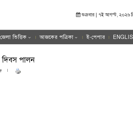
শুক্রবার | ৭ই আগস্ট, ২০২৬ খ্রিস
জেলা ভিত্তিক
আজকের পত্রিকা
ই-পেপার
ENGLI
োধী দিবস পালন
্ণ