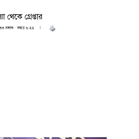
া থেকে গ্রেপ্তার
 বঙ্গাব্দ · সন্ধ্যা ৬:২২