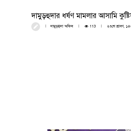
দামুড়হুদার ধর্ষণ মামলার আসামি কুষ্টিয়
দামুড়হুদা অফিস
113
২৩শে শ্রাবণ, ১৪৩৩